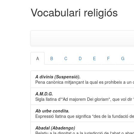
Vocabulari religiós
A
B
C
D
E
F
G
A divinis (Suspensió).
Pena canònica mitjançant la qual es prohibeix a un cl
A.M.D.G.
Sigla llatina d'"Ad majorem Dei gloriam", que vol di
Ab urbe condita.
Expressió llatina que significa "des de la fundació d
Abadal (Abadengo)
Relatiu a la dignitat o a la jurisdicció de l'abat o ab