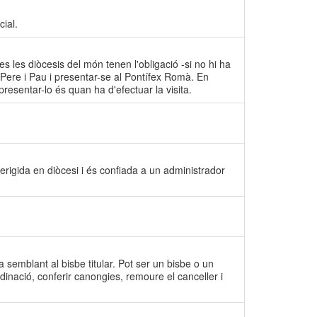
ial.
tes les diòcesis del món tenen l'obligació -si no hi ha
s Pere i Pau i presentar-se al Pontífex Romà. En
presentar-lo és quan ha d'efectuar la visita.
erigida en diòcesi i és confiada a un administrador
a semblant al bisbe titular. Pot ser un bisbe o un
rdinació, conferir canongies, remoure el canceller i