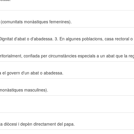
s (comunitats monàstiques femenines).
 Dignitat d'abat o d'abadessa. 3. En algunes poblacions, casa rectoral o 
ritorialment, confiada per circumstàncies especials a un abat que la r
ra el govern d'un abat o abadessa.
monàstiques masculines).
 la diòcesi i depèn directament del papa.