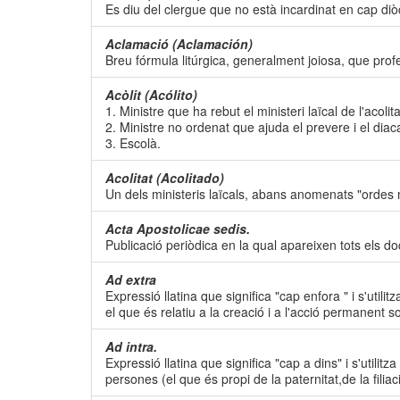
Es diu del clergue que no està incardinat en cap diòce
Aclamació (Aclamación)
Breu fórmula litúrgica, generalment joiosa, que pro
Acòlit (Acólito)
1. Ministre que ha rebut el ministeri laïcal de l'acolitat
2. Ministre no ordenat que ajuda el prevere i el diaca 
3. Escolà.
Acolitat (Acolitado)
Un dels ministeris laïcals, abans anomenats "ordes 
Acta Apostolicae sedis.
Publicació periòdica en la qual apareixen tots els 
Ad extra
Expressió llatina que significa "cap enfora " i s'util
el que és relatiu a la creació i a l'acció permanent s
Ad intra.
Expressió llatina que significa "cap a dins" i s'utili
persones (el que és propi de la paternitat,de la filia