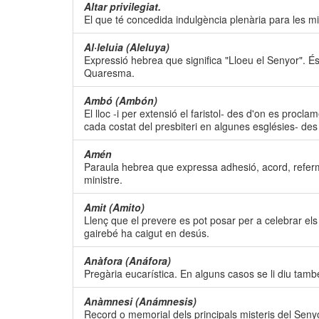
Altar privilegiat.
El que té concedida indulgència plenària para les mi
Al·leluia (Aleluya)
Expressió hebrea que significa "Lloeu el Senyor". És 
Quaresma.
Ambó (Ambón)
El lloc -i per extensió el faristol- des d'on es proc
cada costat del presbiteri en algunes esglésies- des d
Amén
Paraula hebrea que expressa adhesió, acord, referma
ministre.
Amit (Amito)
Llenç que el prevere es pot posar per a celebrar els o
gairebé ha caigut en desús.
Anàfora (Anáfora)
Pregària eucarística. En alguns casos se li diu també 
Anàmnesi (Anámnesis)
Record o memorial dels principals misteris del Senyo