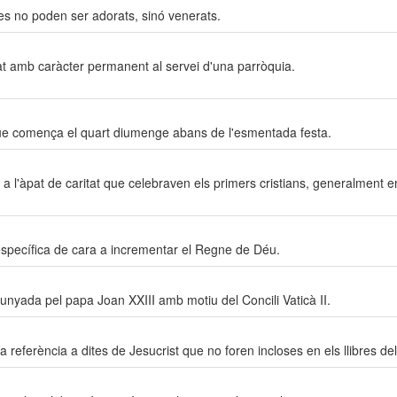
tes no poden ser adorats, sinó venerats.
nat amb caràcter permanent al servei d'una parròquia.
 que comença el quart diumenge abans de l'esmentada festa.
a a l'àpat de caritat que celebraven els primers cristians, generalment e
specífica de cara a incrementar el Regne de Déu.
cunyada pel papa Joan XXIII amb motiu del Concili Vaticà II.
 fa referència a dites de Jesucrist que no foren incloses en els llibres 