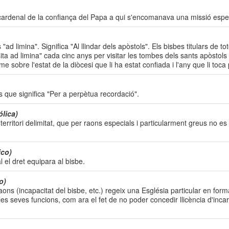
 cardenal de la confiança del Papa a qui s'encomanava una missió espec
d limina". Significa "Al llindar dels apòstols". Els bisbes titulars de to
ita ad limina" cada cinc anys per visitar les tombes dels sants apòstol
 sobre l'estat de la diòcesi que li ha estat confiada i l'any que li toca 
s que significa "Per a perpètua recordació".
lica)
rritori delimitat, que per raons especials i particularment greus no es 
ico)
l el dret equipara al bisbe.
o)
aons (incapacitat del bisbe, etc.) regeix una Església particular en form
 les seves funcions, com ara el fet de no poder concedir llicència d'inca