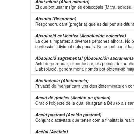
Abat mitrat (Abad mitrado)
El que pot usar insígnies episcopals (Mitra, solideu, 
Absolta (Responso)
Responsori, cant (pregària) que es diu per als difunt
Absolució col·lectiva (Absolución colectiva)
La que s'imparteix a diverses persones alhora. No pot
confessió individual dels pecats. No es pot consider
Absolució sagramental (Absolución sacramenta
Acte de perdonar, el confessor, els pecats del penite
L'absolució, generalment, només pot obtenir-se mitj
Abstinència (Abstinencia)
Privació de menjar carn uns dies determinats en comp
Acció de gràcies (Acción de gracias)
Oració l'objecte de la qual és agrair a Déu (o als san
Acció pastoral (Acción pastoral)
Conjunt d'activitats que tenen com a finalitat la reali
Acèfal (Acéfalo)