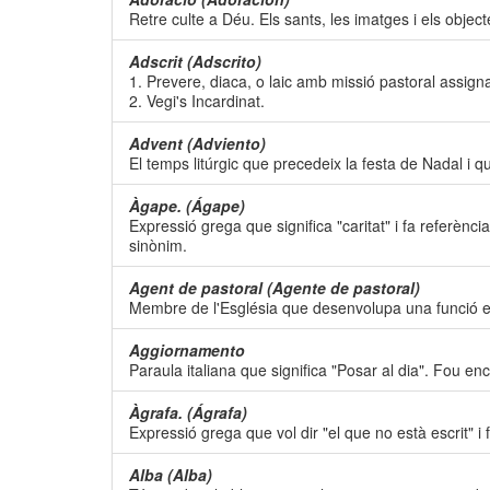
Retre culte a Déu. Els sants, les imatges i els objec
Adscrit (Adscrito)
1. Prevere, diaca, o laic amb missió pastoral assig
2. Vegi's Incardinat.
Advent (Adviento)
El temps litúrgic que precedeix la festa de Nadal i
Àgape. (Ágape)
Expressió grega que significa "caritat" i fa referènci
sinònim.
Agent de pastoral (Agente de pastoral)
Membre de l'Església que desenvolupa una funció e
Aggiornamento
Paraula italiana que significa "Posar al dia". Fou en
Àgrafa. (Ágrafa)
Expressió grega que vol dir "el que no està escrit" i
Alba (Alba)