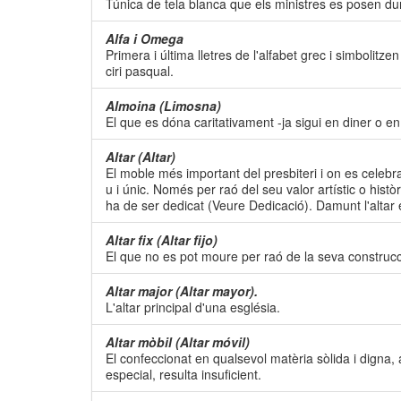
Túnica de tela blanca que els ministres es posen dura
Alfa i Omega
Primera i última lletres de l'alfabet grec i simbolitze
ciri pasqual.
Almoina (Limosna)
El que es dóna caritativament -ja sigui en diner o e
Altar (Altar)
El moble més important del presbiteri i on es celebra
u i únic. Només per raó del seu valor artístic o hist
ha de ser dedicat (Veure Dedicació). Damunt l'altar es 
Altar fix (Altar fijo)
El que no es pot moure per raó de la seva construcci
Altar major (Altar mayor).
L'altar principal d'una església.
Altar mòbil (Altar móvil)
El confeccionat en qualsevol matèria sòlida i digna,
especial, resulta insuficient.