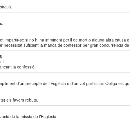
bàcul).
s.
 impartir-se si no hi ha imminent perill de mort o alguna altra causa greu
ar necessitat suficient la manca de confessor per gran concurrència de
l)
nt.
ançant la confessió.
liment d'un precepte de l'Església o d'un vot particular. Obliga els qu
ts) els favors rebuts.
tzació de la missió de l'Església.