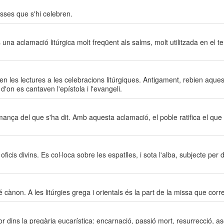
sses que s'hi celebren.
una aclamació litúrgica molt freqüent als salms, molt utilitzada en el t
lamen les lectures a les celebracions litúrgiques. Antigament, rebien aq
'on es cantaven l'epístola i l'evangeli.
nça del que s'ha dit. Amb aquesta aclamació, el poble ratifica el que 
ficis divins. Es col·loca sobre les espatlles, i sota l'alba, subjecte pe
cànon. A les litúrgies grega i orientals és la part de la missa que corres
r dins la pregària eucarística: encarnació, passió mort, resurrecció, as