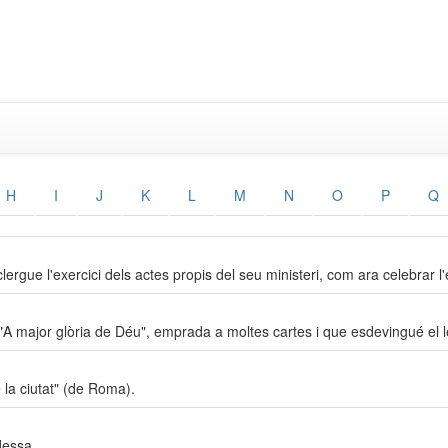
H
I
J
K
L
M
N
O
P
Q
ergue l'exercici dels actes propis del seu ministeri, com ara celebrar l'
r "A major glòria de Déu", emprada a moltes cartes i que esdevingué el 
e la ciutat" (de Roma).
adessa.