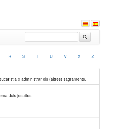
R
S
T
U
V
X
Z
eucaristia o administrar els (altres) sagraments.
lema dels jesuïtes.