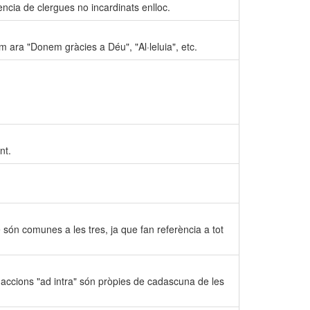
tència de clergues no incardinats enlloc.
 ara "Donem gràcies a Déu", "Al·leluia", etc.
nt.
ue són comunes a les tres, ja que fan referència a tot
Les accions "ad intra" són pròpies de cadascuna de les