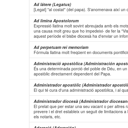
Ad látere (Legatus)
[Legat] "al costat" (del papa). S'anomenava així un
Ad limina Apostolorum
Expressió llatina molt sovint abreujada amb els mots "a
una causa molt greu que ho impedeixi- de fer la "Vis
aquest període el bisbe diocesà ha d'enviar un informe
Ad perpetuam rei memoriam
Fórmula llatina molt freqüent en documents pontifici
Administració apostòlica (Administración apostó
És una determinada porció del poble de Déu, en un te
apostòlic directament dependent del Papa.
Administrador apostòlic (Administrador apostól
El qui té cura d'una administració apostòlica, i al qua
Administrador diocesà (Administrador diocesan
El prelat que per estar una seu vacant o per altres r
prevere i el dret estableix un seguit de limitacions a
els notaris, etc.
Adoració (Adoración)