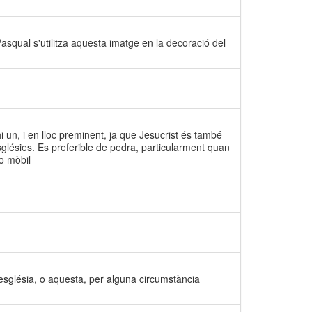
a Pasqual s'utilitza aquesta imatge en la decoració del
i un, i en lloc preminent, ja que Jesucrist és també
esglésies. Es preferible de pedra, particularment quan
 o mòbil
 església, o aquesta, per alguna circumstància