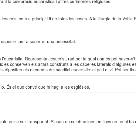
nt la celebració eucarística i altres cerimònies religioses.
n Jesucrist com a principi i fi de totes les coses. A la litúrgia de la Vetll
n espècie- per a socórrer una necessitat.
 l'eucaristia. Representa Jesucrist, raó per la qual només pot haver-n'h
òric es conserven els altars construïts a les capelles laterals d'algunes 
dipositen els elements del sacrifici eucarístic: el pa i el vi. Pot ser fix
ó. És el que convé que hi hagi a les esglésies.
 apte per a ser transportat. S'usen en celebracions en llocs on no hi ha