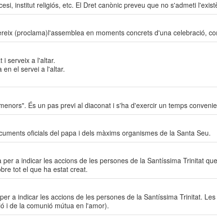
si, institut religiós, etc. El Dret canònic preveu que no s'admeti l'exis
fereix (proclama)l'assemblea en moments concrets d'una celebració, com
 i serveix a l'altar.
en el servei a l'altar.
menors". És un pas previ al diaconat i s'ha d'exercir un temps convenie
documents oficials del papa i dels màxims organismes de la Santa Seu.
itza per a indicar les accions de les persones de la Santíssima Trinitat q
obre tot el que ha estat creat.
tza per a indicar les accions de les persones de la Santíssima Trinitat. 
ció i de la comunió mútua en l'amor).